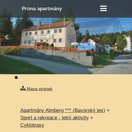
Prima apartmány
Mapa stránek
Apartmány Almberg *** (Bavorský les)
>
Sport a rekreace - letní aktivity
>
Cyklotrasy