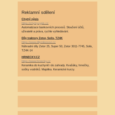
Reklamní sdělení
Chytrý výpis
https://chytryvypis.cz
Automatizace bankovních procesů. Sloučení účtů,
uživatelé a práva, rychle vyhledávání.
Díly traktory Zetor, Solis, TZ4K
https://www.dilymikesovi.cz
Náhradní díly Zetor 25, Super 50, Zetor 3011-7745, Solis,
TZ4K-14
HRNECKY.CZ
https://www.hrnecky.cz
Keramika do kuchyně i do zahrady. Kvašáky, hrnečky,
sošky vodníků. Majolika. Keramické kurzy.