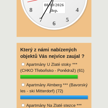
08/09/2026
8
4
dop.
7
5
6
Který z námi nabízených
objektů Vás nejvíce zaujal ?
Apartmány U Zlaté stoky ***
(CHKO Třeboňsko - Ponědraž)
(61)
Apartmány Almberg *** (Bavorský
les - ski Mitterdorf)
(72)
Apartmány Na Zlaté stezce ***