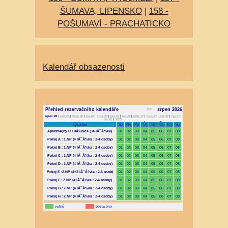
ŠUMAVA, LIPENSKO
|
158 -
POŠUMAVÍ - PRACHATICKO
Kalendář obsazenosti