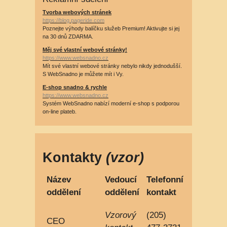
Tvorba webových stránek
https://blog.pageride.com
Poznejte výhody balíčku služeb Premium! Aktivujte si jej
na 30 dnů ZDARMA.
Měj své vlastní webové stránky!
https://www.websnadno.cz
Mít své vlastní webové stránky nebylo nikdy jednodušší.
S WebSnadno je můžete mít i Vy.
E-shop snadno & rychle
https://www.websnadno.cz
Systém WebSnadno nabízí moderní e-shop s podporou
on-line plateb.
Kontakty
(vzor)
Název
Vedoucí
Telefonní
oddělení
oddělení
kontakt
Vzorový
(205)
CEO