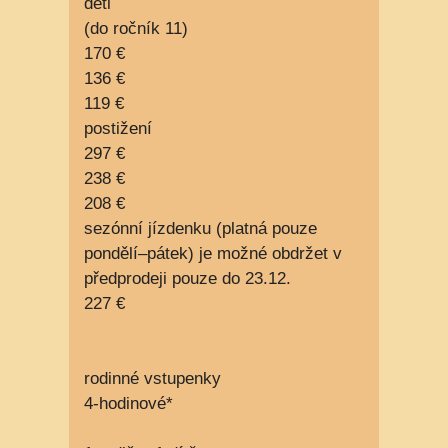
děti
(do ročník 11)
170 €
136 €
119 €
postižení
297 €
238 €
208 €
sezónní jízdenku (platná pouze
pondělí–pátek) je možné obdržet v
předprodeji pouze do 23.12.
227 €
rodinné vstupenky
4-hodinové*