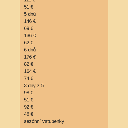
51 €
5 dnů
146 €
69 €
136 €
62 €
6 dnů
176 €
82 €
164 €
74 €
3 dny z 5
98 €
51 €
92 €
46 €
sezónní vstupenky