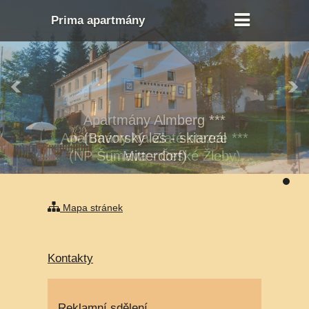
Prima apartmány
Apartmány Na Zlaté stezce ***
(NP Šumava - České Žleby)
Mapa stránek
Kontakty
Reklamní sdělení