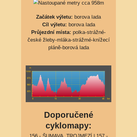
958m
Začátek výletu:
borova lada
Cíl výletu:
borova lada
Průjezdní místa:
polka-strážné-
české žleby-mláka-strážmé-knížecí
pláně-borová lada
Doporučené
cyklomapy:
156 - ŠUMAVA, TROJMEZÍ
|
157 -