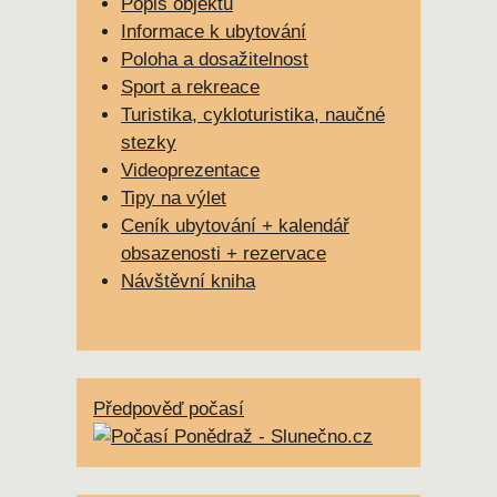
Popis objektu
Informace k ubytování
Poloha a dosažitelnost
Sport a rekreace
Turistika, cykloturistika, naučné
stezky
Videoprezentace
Tipy na výlet
Ceník ubytování + kalendář
obsazenosti + rezervace
Návštěvní kniha
Předpověď počasí