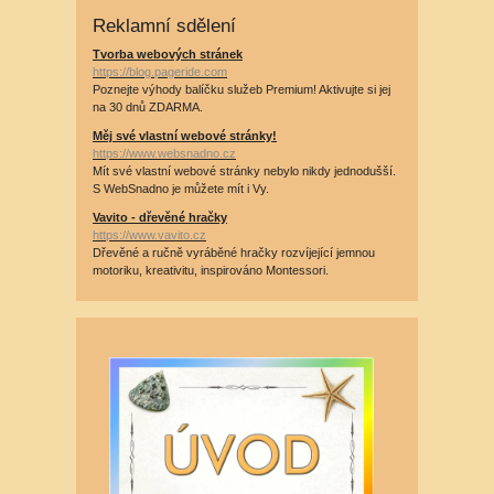
Reklamní sdělení
Tvorba webových stránek
https://blog.pageride.com
Poznejte výhody balíčku služeb Premium! Aktivujte si jej
na 30 dnů ZDARMA.
Měj své vlastní webové stránky!
https://www.websnadno.cz
Mít své vlastní webové stránky nebylo nikdy jednodušší.
S WebSnadno je můžete mít i Vy.
Vavito - dřevěné hračky
https://www.vavito.cz
Dřevěné a ručně vyráběné hračky rozvíjející jemnou
motoriku, kreativitu, inspirováno Montessori.