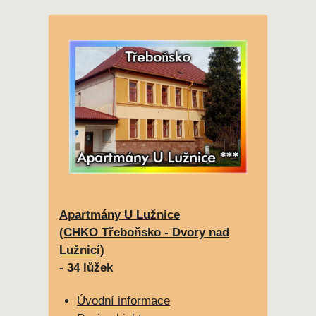
Apartmány U Lužnice
(CHKO Třeboňsko - Dvory nad
Lužnicí)
- 34 lůžek
Úvodní informace