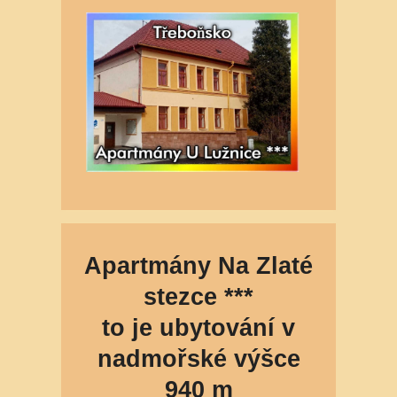
Apartmány Na Zlaté
stezce
***
to je ubytování v
nadmořské výšce
940 m