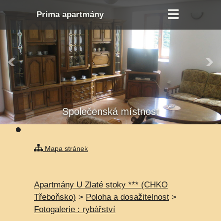
Prima apartmány
Společenská místnost
Společenská místnost
Mapa stránek
Apartmány U Zlaté stoky *** (CHKO
Třeboňsko)
>
Poloha a dosažitelnost
>
Fotogalerie : rybářství