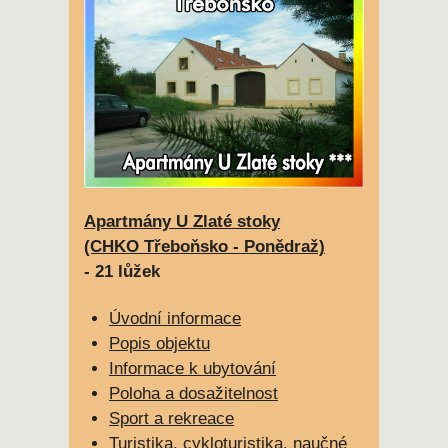
Apartmány U Zlaté stoky
(CHKO Třeboňsko - Ponědraž)
- 21 lůžek
Úvodní informace
Popis objektu
Informace k ubytování
Poloha a dosažitelnost
Sport a rekreace
Turistika, cykloturistika, naučné