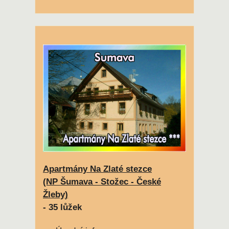
Apartmány Na Zlaté stezce
(NP Šumava - Stožec - České
Žleby)
- 35 lůžek