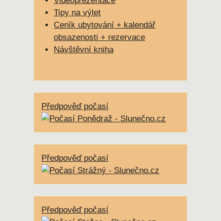
Videoprezentace
Tipy na výlet
Ceník ubytování + kalendář
obsazenosti + rezervace
Návštěvní kniha
Předpověď počasí
Předpověď počasí
Předpověď počasí