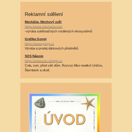
Reklamní sdělení
Mechária, Mechový svět
https://www.mecharia.com
-výroba soběstačných rostlinných ekosystémů
Grafika Gongi
https://www.gongi.cz
Výroba a prodej dárkových předmětů
SOS Nápoje
https://www.sos-napoje.cz
Cola, rum, před váš dům. Rozvoz Alko-nealko! Uničov,
Šternberk a okolí.