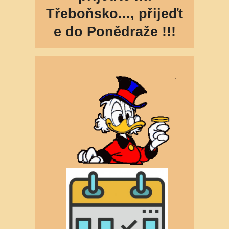
Třeboňsko...,
přijeďt
e do Ponědraže !!!