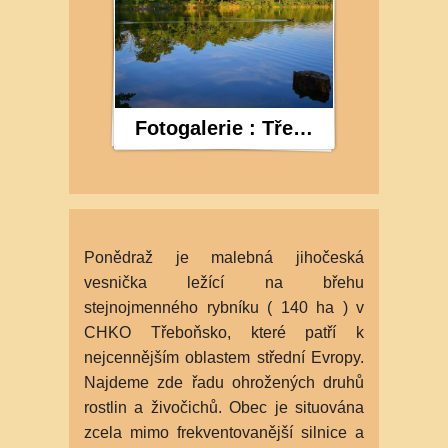
Fotogalerie : Třeboňsko
Ponědraž je malebná jihočeská
vesnička ležící na břehu
stejnojmenného rybníku ( 140 ha ) v
CHKO Třeboňsko, které patří k
nejcennějším oblastem střední Evropy.
Najdeme zde řadu ohrožených druhů
rostlin a živočichů. Obec je situována
zcela mimo frekventovanější silnice a