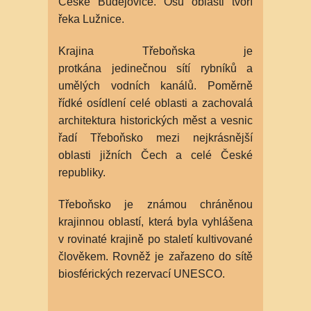
České Budějovice. Osu oblasti tvoří
řeka Lužnice.
Krajina Třeboňska je
protkána jedinečnou sítí rybníků a
umělých vodních kanálů. Poměrně
řídké osídlení celé oblasti a zachovalá
architektura historických měst a vesnic
řadí Třeboňsko mezi nejkrásnější
oblasti jižních Čech a celé České
republiky.
Třeboňsko je známou chráněnou
krajinnou oblastí, která byla vyhlášena
v rovinaté krajině po staletí kultivované
člověkem. Rovněž je zařazeno do sítě
biosférických rezervací UNESCO.